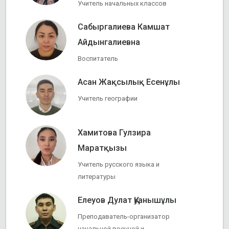
Учитель начальных классов
Сабыргалиева Камшат
Айдынгалиевна
Воспитатель
Асан Жақсылық Есенұлы
Учитель географии
Хамитова Гулзира
Маратқызы
Учитель русского языка и
литературы
Елеуов Дулат Қуанышұлы
Преподаватель-организатор
начальной военной и