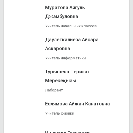
Муратова Айгуль
Джамбуловна
Учитель начальных классов
Даулеткалиева Айсара
Аскаровна
Учитель информатики
Турышева Перизат
Мерекеқызы
Лаборант
Еслямова Айжан Канатовна
Учитель физики