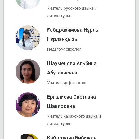
Учитель русского языка и
литературы
Ғабдрахимова Нұрлы
Нұрланқызы
Педагог-психолог
Шауменова Альбина
Абугалиевна
Учитель дефектолог
Ергалиева Светлана
Шакировна
Учитель казахского языка и
литературы
Кабдолова Бибижан