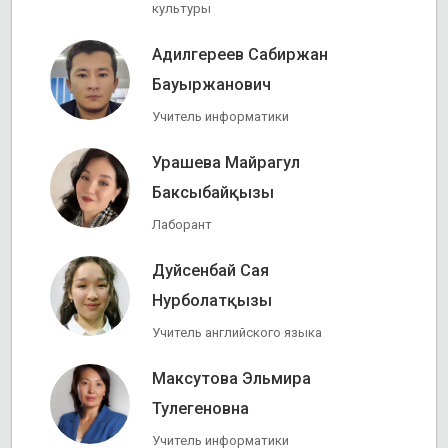
культуры
Адилгереев Сабиржан
Бауыржанович
Учитель информатики
Урашева Майрагул
Баксыбайқызы
Лаборант
Дуйсенбай Сая
Нурболатқызы
Учитель английского языка
Максутова Эльмира
Тулегеновна
Учитель информатики