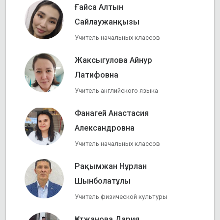
Ғайса Алтын
Сайлаужанқызы
Учитель начальных классов
Жаксыгулова Айнур
Латифовна
Учитель английского языка
Фанагей Анастасия
Александровна
Учитель начальных классов
Рақымжан Нұрлан
Шынболатұлы
Учитель физической культуры
Қатжанова Дария