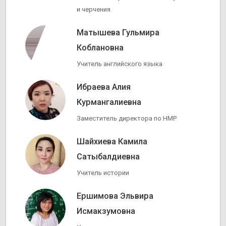
и черчения
Матышева Гульмира
Коблановна
Учитель английского языка
Ибраева Алия
Курмангалиевна
Заместитель директора по НМР
Шайхиева Камила
Сатыбалдиевна
Учитель истории
Ершимова Эльвира
Исмакзумовна