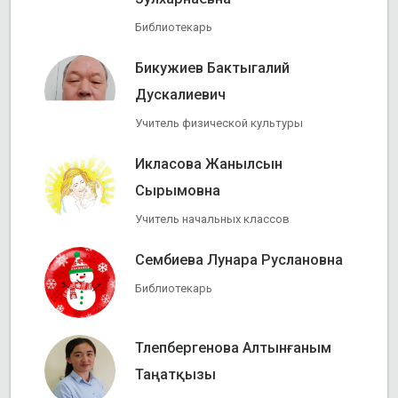
Библиотекарь
Бикужиев Бактыгалий
Дускалиевич
Учитель физической культуры
Икласова Жанылсын
Сырымовна
Учитель начальных классов
Сембиева Лунара Руслановна
Библиотекарь
Тлепбергенова Алтынғаным
Таңатқызы