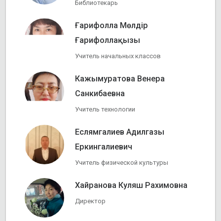
Библиотекарь
Ғарифолла Мөлдір
Ғарифоллақызы
Учитель начальных классов
Кажымуратова Венера
Санкибаевна
Учитель технологии
Еслямгалиев Адилгазы
Еркингалиевич
Учитель физической культуры
Хайранова Куляш Рахимовна
Директор