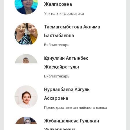
Жалгасовна
Учитель информатики
Тасмагамбетова Аклима
Бахтыбаевна
Библиотекарь
Қазиуллин Алтынбек
Жасқайратұлы
Библиотекарь
Нурланбаева Айгуль
Асхаровна
Преподаватель английского языка
Жубаншалиева Гульжан
Зулхарнаевна