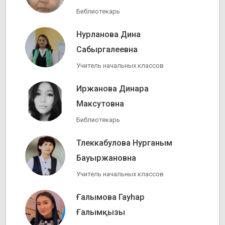
Библиотекарь
Нурланова Дина
Сабыргалеевна
Учитель начальных классов
Иржанова Динара
Максутовна
Библиотекарь
Тлеккабулова Нурганым
Бауыржановна
Учитель начальных классов
Ғалымова Гауһар
Ғалымқызы