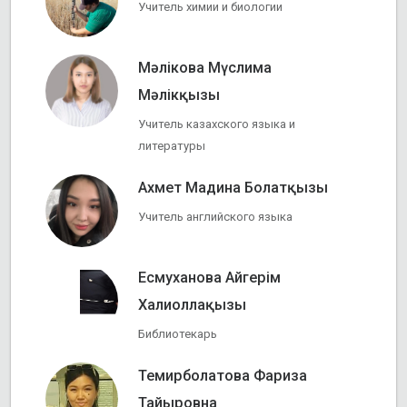
Учитель химии и биологии
Мәлікова Мүслима
Мәлікқызы
Учитель казахского языка и
литературы
Ахмет Мадина Болатқызы
Учитель английского языка
Есмуханова Айгерім
Халиоллақызы
Библиотекарь
Темирболатова Фариза
Тайыровна