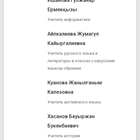
Ишанова Гулжанар
Ермекқызы
Учитель информатики
Айпкалиева Жумагул
Кайыргалиевна
Учитель русского языка и
литературы в классах с нерусским
языком обучения
Куанова Жанылганым
Капезовна
Учитель английского языка
Хасанов Бауыржан
Букенбаевич
Учитель истории