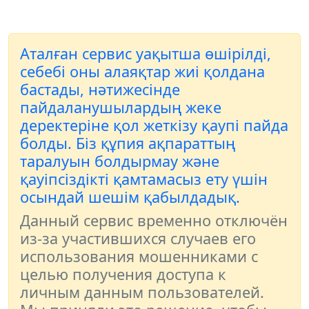
Аталған сервис уақытша өшірілді,
себебі оны алаяқтар жиі қолдана
бастады, нәтижесінде
пайдаланушылардың жеке
деректеріне қол жеткізу қаупі пайда
болды. Біз құпия ақпараттың
таралуын болдырмау және
қауіпсіздікті қамтамасыз ету үшін
осындай шешім қабылдадық.
Данный сервис временно отключён
из-за участившихся случаев его
использования мошенниками с
целью получения доступа к
личным данным пользователей.