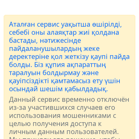
Аталған сервис уақытша өшірілді,
себебі оны алаяқтар жиі қолдана
бастады, нәтижесінде
пайдаланушылардың жеке
деректеріне қол жеткізу қаупі пайда
болды. Біз құпия ақпараттың
таралуын болдырмау және
қауіпсіздікті қамтамасыз ету үшін
осындай шешім қабылдадық.
Данный сервис временно отключён
из-за участившихся случаев его
использования мошенниками с
целью получения доступа к
личным данным пользователей.