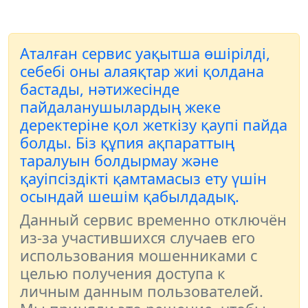
Аталған сервис уақытша өшірілді,
себебі оны алаяқтар жиі қолдана
бастады, нәтижесінде
пайдаланушылардың жеке
деректеріне қол жеткізу қаупі пайда
болды. Біз құпия ақпараттың
таралуын болдырмау және
қауіпсіздікті қамтамасыз ету үшін
осындай шешім қабылдадық.
Данный сервис временно отключён
из-за участившихся случаев его
использования мошенниками с
целью получения доступа к
личным данным пользователей.