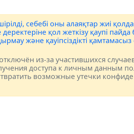
ірілді, себебі оны алаяқтар жиі қолд
еректеріне қол жеткізу қаупі пайда б
ырмау және қауіпсіздікті қамтамасыз
тключён из-за участившихся случае
учения доступа к личным данным по
отвратить возможные утечки конфид