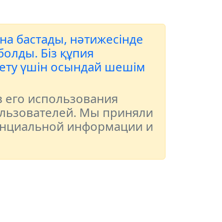
ана бастады, нәтижесінде
олды. Біз құпия
 ету үшін осындай шешім
в его использования
льзователей. Мы приняли
енциальной информации и