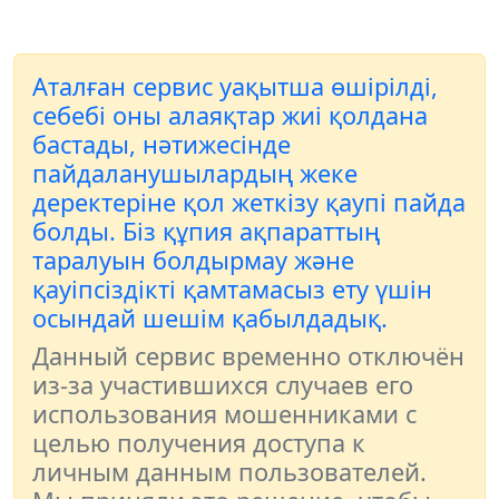
Аталған сервис уақытша өшірілді,
себебі оны алаяқтар жиі қолдана
бастады, нәтижесінде
пайдаланушылардың жеке
деректеріне қол жеткізу қаупі пайда
болды. Біз құпия ақпараттың
таралуын болдырмау және
қауіпсіздікті қамтамасыз ету үшін
осындай шешім қабылдадық.
Данный сервис временно отключён
из-за участившихся случаев его
использования мошенниками с
целью получения доступа к
личным данным пользователей.