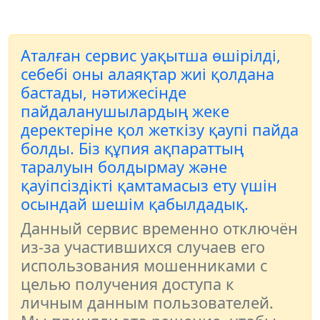
Аталған сервис уақытша өшірілді,
себебі оны алаяқтар жиі қолдана
бастады, нәтижесінде
пайдаланушылардың жеке
деректеріне қол жеткізу қаупі пайда
болды. Біз құпия ақпараттың
таралуын болдырмау және
қауіпсіздікті қамтамасыз ету үшін
осындай шешім қабылдадық.
Данный сервис временно отключён
из-за участившихся случаев его
использования мошенниками с
целью получения доступа к
личным данным пользователей.