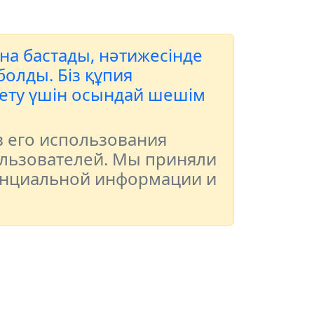
ана бастады, нәтижесінде
олды. Біз құпия
 ету үшін осындай шешім
в его использования
льзователей. Мы приняли
енциальной информации и