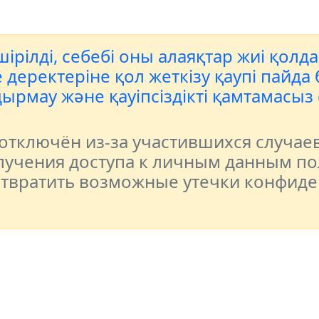
ірілді, себебі оны алаяқтар жиі қолд
еректеріне қол жеткізу қаупі пайда б
ырмау және қауіпсіздікті қамтамасыз
тключён из-за участившихся случае
учения доступа к личным данным по
отвратить возможные утечки конфид