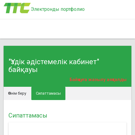
Электронды портфолио
"Үздік әдістемелік кабинет"
байқауы
Байқауға жазылу аяқталды
Өтінім беру
Сипаттамасы
Сипаттамасы