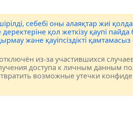
ірілді, себебі оны алаяқтар жиі қолд
еректеріне қол жеткізу қаупі пайда б
ырмау және қауіпсіздікті қамтамасыз
тключён из-за участившихся случае
учения доступа к личным данным по
отвратить возможные утечки конфид