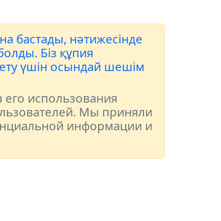
ана бастады, нәтижесінде
олды. Біз құпия
 ету үшін осындай шешім
в его использования
льзователей. Мы приняли
енциальной информации и