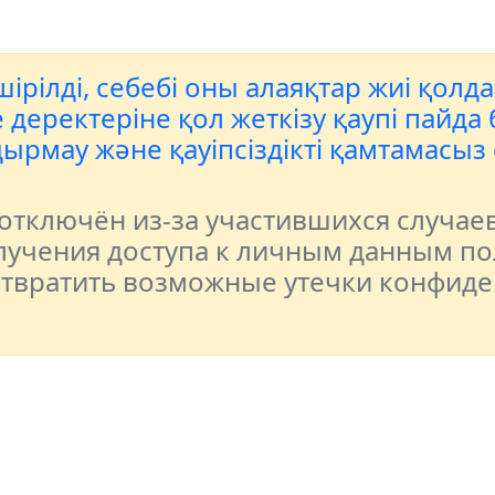
ірілді, себебі оны алаяқтар жиі қолд
еректеріне қол жеткізу қаупі пайда б
ырмау және қауіпсіздікті қамтамасыз
тключён из-за участившихся случае
учения доступа к личным данным по
отвратить возможные утечки конфид