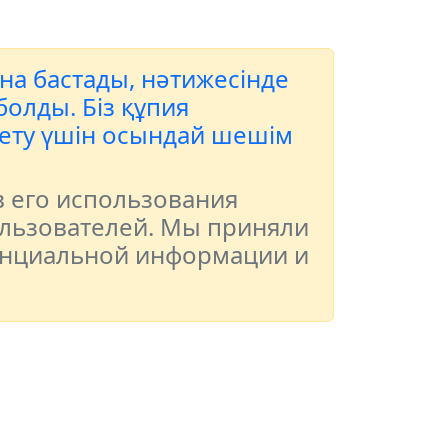
ана бастады, нәтижесінде
олды. Біз құпия
 ету үшін осындай шешім
в его использования
льзователей. Мы приняли
енциальной информации и