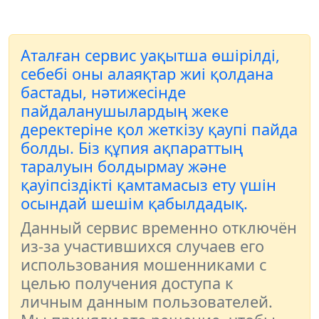
Аталған сервис уақытша өшірілді,
себебі оны алаяқтар жиі қолдана
бастады, нәтижесінде
пайдаланушылардың жеке
деректеріне қол жеткізу қаупі пайда
болды. Біз құпия ақпараттың
таралуын болдырмау және
қауіпсіздікті қамтамасыз ету үшін
осындай шешім қабылдадық.
Данный сервис временно отключён
из-за участившихся случаев его
использования мошенниками с
целью получения доступа к
личным данным пользователей.